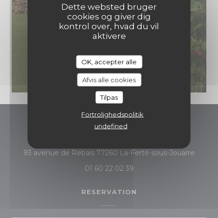
Dette websted bruger
cookies og giver dig
kontrol over, hvad du vil
aktivere
OK, accepter alle
Afvis alle cookies
Tilpas
Fortrolighedspolitik
undefined
Auberge du Petit Morin
((åbner
93 avenue de Rebais 77260 La-Ferté-sous-Jouarre
01 60 22 02 39
RESERVATION