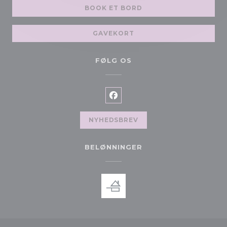
BOOK ET BORD
GAVEKORT
FØLG OS
Facebook ((åbner i et nyt vi
NYHEDSBREV
BELØNNINGER