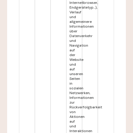
Internetbrowser,
Endgerätetyp...),
Verlauf
und
allgemeinere
Informationen
über
Datenverkehr
und
Navigation
auf
der
Website
und
auf
unseren
Seiten
in
sozialen
Netzwerken,
Informationen
zur
Rückverfolgbarkeit
von
Aktionen
auf
und
Interaktionen