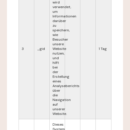
wird
verwendet,
um
Informationen
darüber
zu
speichern,
wie
Besucher
unsere
3
_gid
Website
1 Tag
nutzen,
und
hilft
bei
der
Erstellung
eines
Analyseberichts
über
die
Navigation
auf
unserer
Website.
Dieses
System