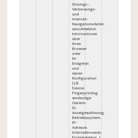
Sitzungs-,
Verbindungs-
und
Internet-
Navigationsdaten,
einschließlich
Informationen
über
Ihren
Browser
oder
Ihr
Endgerät
und
deren
Konfiguration
(z.B.
Device
Fingerprinting,
eindeutige
Geräte-
ID,
Anzeigeauflösung,
Betriebssystem,
IP-
Adresse,
Internetbrowser,
Endgerätetyp...),