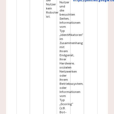
der
https://policies.google.
Nutzer
Nutzer
und
kein
die
Roboter
besuchten
ist.
Seiten,
Informationen
vom
Typ
„Identifikatoren"
im
Zusammenhang
mit
Ihrem
Endgerät,
Ihrer
Hardware,
sozialen
Netzwerken
oder
Ihrem
Betriebssystem,
oder
Informationen
vom
Typ
„Scoring"
(z.B.
Bot-