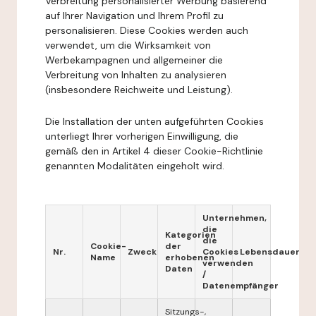
Verbreitung personalisierter Werbung basierend
auf Ihrer Navigation und Ihrem Profil zu
personalisieren. Diese Cookies werden auch
verwendet, um die Wirksamkeit von
Werbekampagnen und allgemeiner die
Verbreitung von Inhalten zu analysieren
(insbesondere Reichweite und Leistung).
Die Installation der unten aufgeführten Cookies
unterliegt Ihrer vorherigen Einwilligung, die
gemäß den in Artikel 4 dieser Cookie-Richtlinie
genannten Modalitäten eingeholt wird.
Unternehmen,
die
Kategorien
die
Cookie-
der
Nr.
Zweck
Cookies
Lebensdauer
Name
erhobenen
verwenden
Daten
/
Datenempfänger
Sitzungs-,