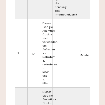
die
Kennung
des
Internetnutzers).
Dieses
Google
Analytics-
Cookie
wird
verwendet,
um
Anfragen
1
2
_gat
von
Minute
Robotern
zu
reduzieren,
zu
lesen
und
zu
filtern.
Dieses
Google
Analytics-
Cookie