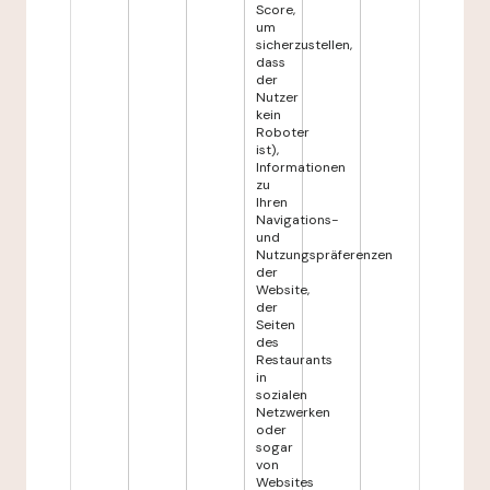
Score,
um
sicherzustellen,
dass
der
Nutzer
kein
Roboter
ist),
Informationen
zu
Ihren
Navigations-
und
Nutzungspräferenzen
der
Website,
der
Seiten
des
Restaurants
in
sozialen
Netzwerken
oder
sogar
von
Websites