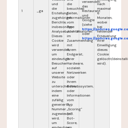
verwenden:
und
die
nach
das
die
besuchten
maximal
1
_ga
Restaurant
Erstellung
Seiten,
6
und
zugehöriger
Informationen
Monaten,
Google
Berichte,
vom
wobei
(siehe
insbesondere
Typ
bei
https://policies.google.
Analyseberichte.
„Identifikatoren"
fehlender
oder
Dieses
im
Erneuerung
https://policies.google.
Cookie
Zusammenhang
Ihrer
wird
mit
Einwilligung
verwendet,
Ihrem
dieses
um
Endgerät,
Cookie
eindeutige
Ihrer
gelöscht/deinstalli
Besucher
Hardware,
wird).
auf
sozialen
unserer
Netzwerken
Website
oder
zu
Ihrem
unterscheiden,
Betriebssystem,
indem
oder
eine
Informationen
zufällig
vom
generierte
Typ
Nummer
„Scoring"
zugewiesen
(z.B.
wird,
Bot-
um
Score,
eindeutige
um