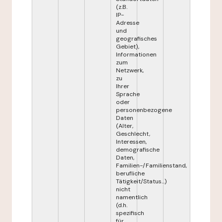
(z.B.
IP-
Adresse
und
geografisches
Gebiet),
Informationen
zum
Netzwerk,
zu
Ihrer
Sprache
oder
personenbezogene
Daten
(Alter,
Geschlecht,
Interessen,
demografische
Daten,
Familien-/Familienstand,
berufliche
Tätigkeit/Status...)
nicht
namentlich
(d.h.
spezifisch
für