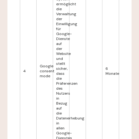
ermöglicht
die
Verwaltung
der
Einwilligung
für
Google-
Dienste
auf
der
Website
und
stellt
Google
sicher,
6
4
consent
dass
Monate
mode
die
Präferenzen
des
Nutzers
in
Bezug
auf
die
Datenerhebung
in
allen
Google-
Diensten