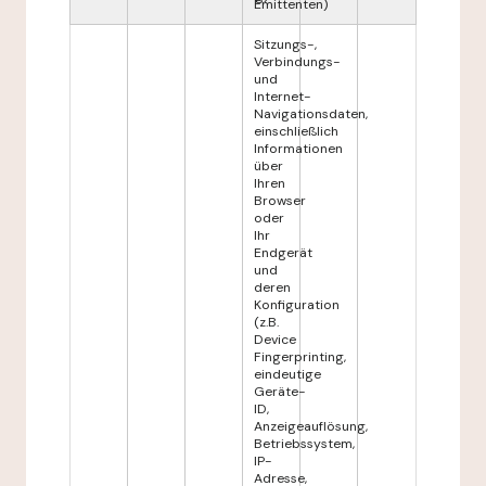
Emittenten)
Sitzungs-,
Verbindungs-
und
Internet-
Navigationsdaten,
einschließlich
Informationen
über
Ihren
Browser
oder
Ihr
Endgerät
und
deren
Konfiguration
(z.B.
Device
Fingerprinting,
eindeutige
Geräte-
ID,
Anzeigeauflösung,
Betriebssystem,
IP-
Adresse,