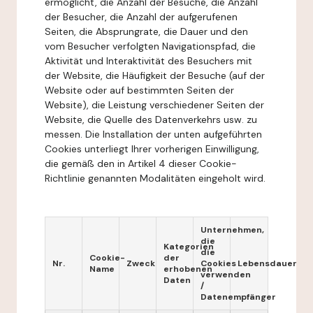
ermöglicht, die Anzahl der Besuche, die Anzahl
der Besucher, die Anzahl der aufgerufenen
Seiten, die Absprungrate, die Dauer und den
vom Besucher verfolgten Navigationspfad, die
Aktivität und Interaktivität des Besuchers mit
der Website, die Häufigkeit der Besuche (auf der
Website oder auf bestimmten Seiten der
Website), die Leistung verschiedener Seiten der
Website, die Quelle des Datenverkehrs usw. zu
messen. Die Installation der unten aufgeführten
Cookies unterliegt Ihrer vorherigen Einwilligung,
die gemäß den in Artikel 4 dieser Cookie-
Richtlinie genannten Modalitäten eingeholt wird.
Unternehmen,
die
Kategorien
die
Cookie-
der
Nr.
Zweck
Cookies
Lebensdauer
Name
erhobenen
verwenden
Daten
/
Datenempfänger