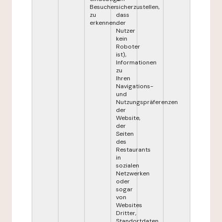
Besucher
sicherzustellen,
zu
dass
erkennen.
der
Nutzer
kein
Roboter
ist),
Informationen
zu
Ihren
Navigations-
und
Nutzungspräferenzen
der
Website,
der
Seiten
des
Restaurants
in
sozialen
Netzwerken
oder
sogar
von
Websites
Dritter,
Standortdaten