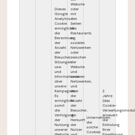
Website
Dieses
oder
Google
mit
Analytics-
den
Cookie
Seiten
ermöglicht
des
die
Restaurants
Berechnung
in
der
sozialen
Anzahl
Netzwerken
der
oder
Besucher,
zwischen
Sitzungen
der
usw.
Website
und
und
Informationen
sozialen
über
Netzwerken,
unsere
und
Kampagnen.
über
2
Es
die
Jahre
ermöglicht
Anzahl
(das
somit
der
Cookie-
die
Besucher,
Verwaltungsmodul
Verfolgung
die
erneuert
Unternehmen,
der
Herkunft
die
die
Nutzung
der
Einholung
solche
unserer
Nutzer
Ihrer
Cookies
Website
und
Einwilligung