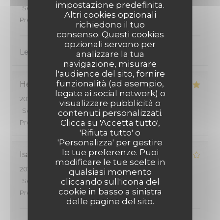
impostazione predefinita.
Servizio
:
4
/5
Atmosfera
:
4
/5
Cucina
:
4
/5
Qualità /
Altri cookies opzionali
Prezzo
:
4
/5
richiedono il tuo
consenso. Questi cookies
opzionali servono per
Le cadre est agréable et les menus sont bien
analizzare la tua
navigazione, misurare
l'audience del sito, fornire
funzionalità (ad esempio,
Henri
B
legate ai social network) o
2026-08-01
- 19:30 - Ospiti 2
visualizzare pubblicità o
Servizio
:
4
/5
Atmosfera
:
4
/5
Cucina
:
5
/5
Qualità /
contenuti personalizzati.
Clicca su 'Accetta tutto',
Prezzo
:
4
/5
'Rifiuta tutto' o
'Personalizza' per gestire
le tue preferenze. Puoi
Isabelle
G
modificare le tue scelte in
2026-08-01
- 19:00 - Ospiti 2
qualsiasi momento
cliccando sull'icona del
Servizio
:
5
/5
Atmosfera
:
4
/5
Cucina
:
4
/5
Qualità /
cookie in basso a sinistra
Prezzo
:
4
/5
delle pagine del sito.