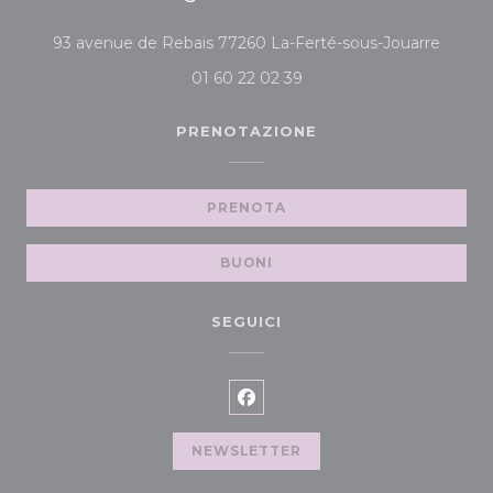
((apre 
93 avenue de Rebais 77260 La-Ferté-sous-Jouarre
01 60 22 02 39
PRENOTAZIONE
PRENOTA
BUONI
SEGUICI
Facebook ((apre una nuova f
NEWSLETTER