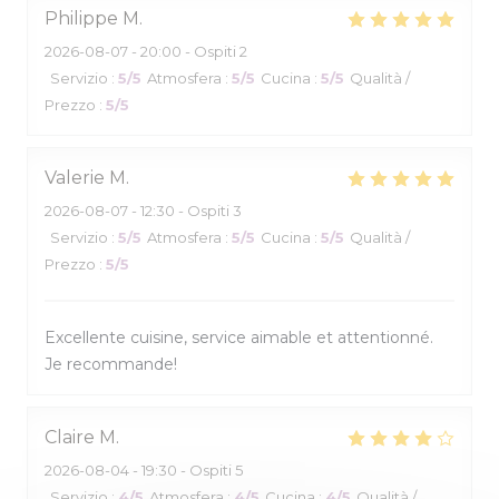
Philippe
M
2026-08-07
- 20:00 - Ospiti 2
Servizio
:
5
/5
Atmosfera
:
5
/5
Cucina
:
5
/5
Qualità /
Prezzo
:
5
/5
Valerie
M
2026-08-07
- 12:30 - Ospiti 3
Servizio
:
5
/5
Atmosfera
:
5
/5
Cucina
:
5
/5
Qualità /
Prezzo
:
5
/5
Excellente cuisine, service aimable et attentionné.
Je recommande!
Claire
M
2026-08-04
- 19:30 - Ospiti 5
Servizio
:
4
/5
Atmosfera
:
4
/5
Cucina
:
4
/5
Qualità /