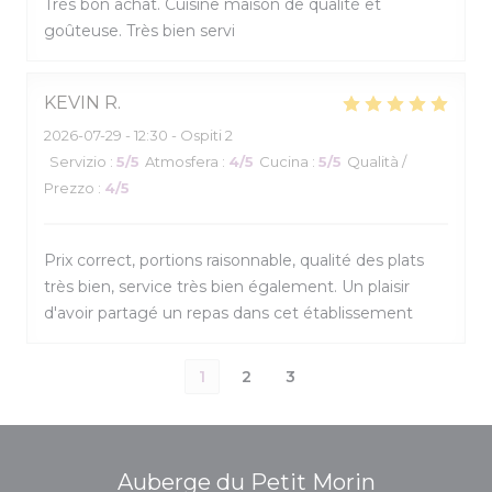
Très bon achat. Cuisine maison de qualité et
goûteuse. Très bien servi
KEVIN
R
2026-07-29
- 12:30 - Ospiti 2
Servizio
:
5
/5
Atmosfera
:
4
/5
Cucina
:
5
/5
Qualità /
Prezzo
:
4
/5
Prix correct, portions raisonnable, qualité des plats
très bien, service très bien également. Un plaisir
d'avoir partagé un repas dans cet établissement
1
2
3
Auberge du Petit Morin