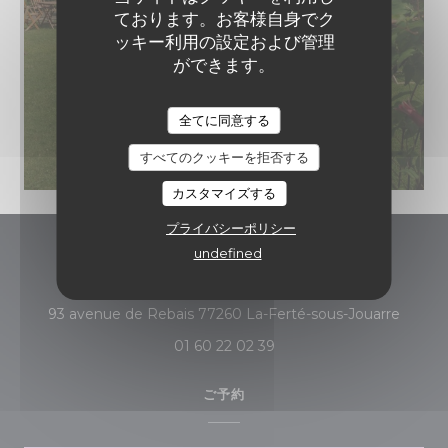
ております。お客様自身でク
ッキー利用の設定および管理
ができます。
全てに同意する
すべてのクッキーを拒否する
カスタマイズする
プライバシーポリシー
undefined
Auberge du Petit Morin
((新し
93 avenue de Rebais 77260 La-Ferté-sous-Jouarre
01 60 22 02 39
ご予約