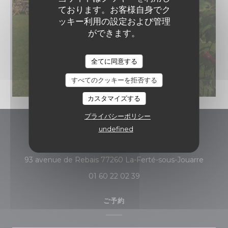
ております。お客様自身でク
ッキー利用の設定および管理
ができます。
全てに同意する
すべてのクッキーを拒否する
カスタマイズする
プライバシーポリシー
undefined
Auberge du Petit Morin
((新し
93 avenue de Rebais 77260 La-Ferté-sous-Jouarre
01 60 22 02 39
ご予約