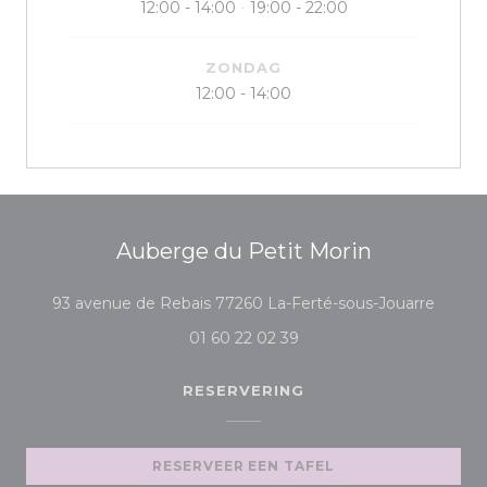
12:00 - 14:00
19:00 - 22:00
•
ZONDAG
12:00 - 14:00
Auberge du Petit Morin
((opent
93 avenue de Rebais 77260 La-Ferté-sous-Jouarre
01 60 22 02 39
RESERVERING
RESERVEER EEN TAFEL