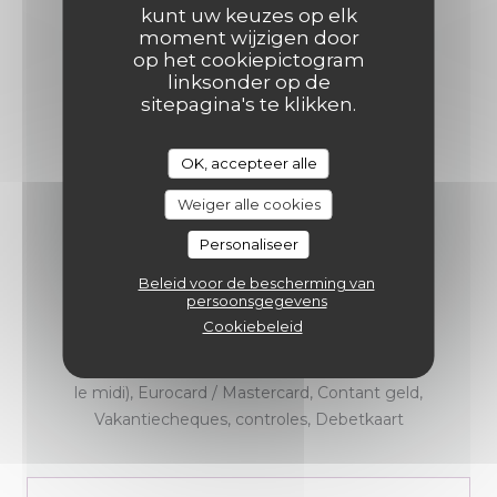
INFORMATIE
kunt uw keuzes op elk
moment wijzigen door
op het cookiepictogram
KEUKEN
linksonder op de
Frans, Traditionele keuken
sitepagina's te klikken.
SOORT BEDRIJF
OK, accepteer alle
Traditioneel restaurant
Weiger alle cookies
DIENSTEN
Personaliseer
Terras & tuin, Private Hire, WIFI,
Beleid voor de bescherming van
Geblokkeerde toegang
persoonsgegevens
Cookiebeleid
BETAALMETHODEN
Visa, NL - restaurant van Titres (uniquement
le midi), Eurocard / Mastercard, Contant geld,
Vakantiecheques, controles, Debetkaart