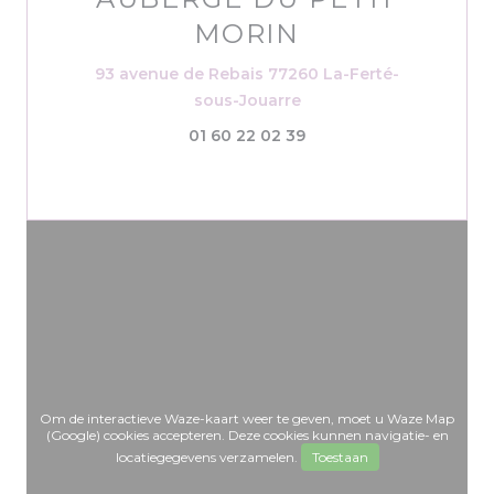
MORIN
93 avenue de Rebais 77260 La-Ferté-
((opent in een nieuw ve
sous-Jouarre
01 60 22 02 39
Om de interactieve Waze-kaart weer te geven, moet u Waze Map
(Google) cookies accepteren. Deze cookies kunnen navigatie- en
locatiegegevens verzamelen.
Toestaan