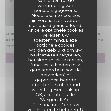
kan leiden tot de
verzameling van
persoonsgegevens.
'Noodzakelijke' cookies
zijn verplicht en worden
standaard geïnstalleerd.
Andere optionele cookies
Op grond van de privacywetgeving heeft u het recht om u af te melden voor
vereisen uw
toestemming. Deze
telefonische marketing via het Bel-me-niet Register:
bel-me-niet.nl
. Voor meer
optionele cookies
informatie over hoe wij uw gegevens verwerken, zie ons
privacybeleid
.
worden gebruikt om uw
navigatie te analyseren,
het sitepubliek te meten,
functies te bieden (bijv.
gerelateerd aan sociale
netwerken) of
gepersonaliseerde
advertenties of inhoud
weer te geven. Klik op
'OK, accepteer alle',
'Weiger alle' of
ALGEMENE
'Personaliseer' om uw
voorkeuren te beheren. U