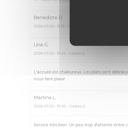
Benedicte
D
2026-07-29
- 12:15 - Gasten 4
Line
G
2026-07-25
- 19:45 - Gasten 2
L'accueil est chaleureux. Les plats sont délici
nous faire plaisir.
Martine
L
2026-07-25
- 19:30 - Gasten 2
Service très bien. Un peu trop d'attente entr