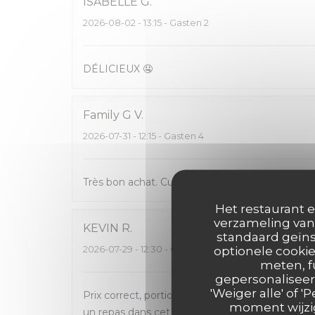
ISABELLE
G
2026-08-02
- 13:15 - Gasten 2
DÉLICIEUX 🤤
Family G
V
2026-07-31
- 12:15 - Gasten 4
Très bon achat. Cuisine maison de qualité et go
Het restaurant e
verzameling van 
KEVIN
R
standaard geïns
2026-07-29
- 12:30 - Gasten 2
optionele cookie
meten, f
gepersonaliseerd
'Weiger alle' of
Prix correct, portions raisonnable, qualité des pl
moment wijzig
un repas dans cet établissement