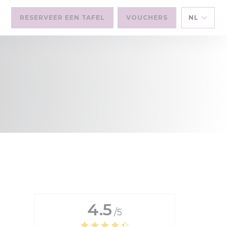
RESERVEER EEN TAFEL
VOUCHERS
NL
))
4.5
/5