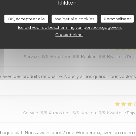
klikken.
OK, accepteer alle
Weiger alle cookies
Personaliseer
Beleid voor de bescherming van persoonsgegevens
Service
:
4
/5
Atmosfeer
:
4
/5
Keuken
:
5
/5
Kwaliteit / Prijs
Cookiebeleid
Service
:
5
/5
Atmosfeer
:
5
/5
Keuken
:
5
/5
Kwaliteit / Prijs
eux avec des produits de qualité. Nous y allons quand nous voulons
Service
:
5
/5
Atmosfeer
:
5
/5
Keuken
:
3
/5
Kwaliteit / Prijs
e chaque plat. Nous avions pour 2 une Wonderbox, avec un menu 