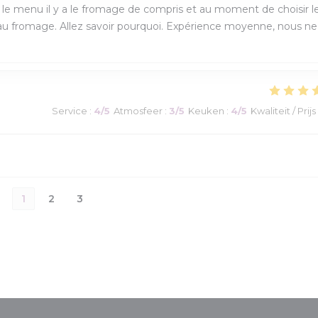
 le menu il y a le fromage de compris et au moment de choisir l
 au fromage. Allez savoir pourquoi. Expérience moyenne, nous ne
Service
:
4
/5
Atmosfeer
:
3
/5
Keuken
:
4
/5
Kwaliteit / Prijs
1
2
3