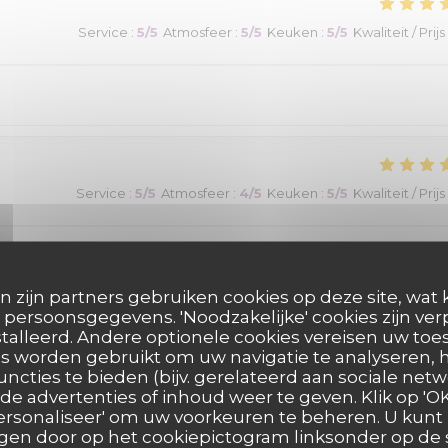
Service
:
5
/5
Atmosfeer
:
5
/5
Keuken
:
5
/5
Kwaliteit / Prijs
Service
:
5
/5
Atmosfeer
:
4
/5
Keuken
:
5
/5
Kwaliteit / Prijs
ûteuse. Très bien servi
n zijn partners gebruiken cookies op deze site, wat 
persoonsgegevens. 'Noodzakelijke' cookies zijn ve
talleerd. Andere optionele cookies vereisen uw t
s worden gebruikt om uw navigatie te analyseren, h
Service
:
5
/5
Atmosfeer
:
4
/5
Keuken
:
5
/5
Kwaliteit / Prijs
uncties te bieden (bijv. gerelateerd aan sociale netw
e advertenties of inhoud weer te geven. Klik op 'OK,
 'Personaliseer' om uw voorkeuren te beheren. U kunt
ats très bien, service très bien également. Un plaisir d'avoir parta
en door op het cookiepictogram linksonder op de s