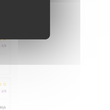
:
4
/5
:
5
/5
:
2
/5
déjà