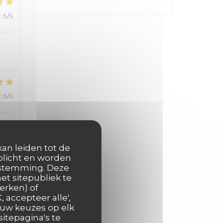
:
5
/5
:
5
/5
kan leiden tot de
rplicht en worden
oestemming. Deze
et sitepubliek te
:
4
/5
erken) of
 accepteer alle',
 uw keuzes op elk
gé
itepagina's te