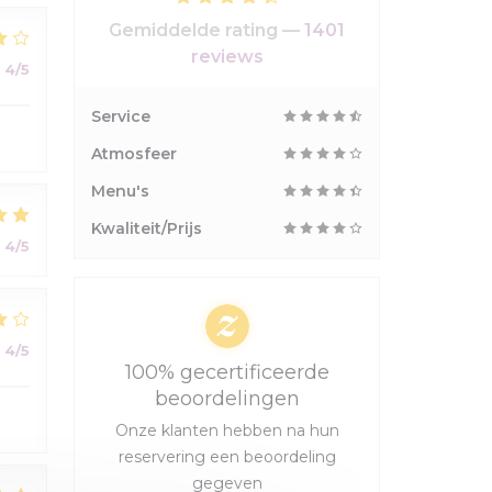
Gemiddelde rating —
1401
reviews
:
4
/5
Service
Atmosfeer
Menu's
Kwaliteit/Prijs
:
4
/5
:
4
/5
100% gecertificeerde
beoordelingen
Onze klanten hebben na hun
reservering een beoordeling
gegeven