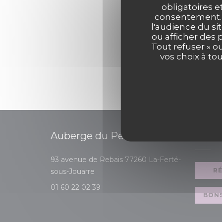
obligatoires e
consentement. C
l'audience du sit
ou afficher des 
Tout refuser » o
vos choix à to
Auberge du Petit Morin
RÉSER
93 avenue de Rebais 77260 La-Ferté-
((ouvre une nouvelle fenêtre))
R
sous-Jouarre
01 60 22 02 39
BON