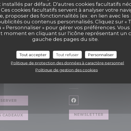
t installés par défaut. D'autres cookies facultatifs né
es cookies facultatifs servent à analyser votre nav
e, proposer des fonctionnalités (ex : en lien avec le
publicités ou contenus personnalisés. Cliquez sur « T
u « Personnaliser » pour gérer vos préférences. Vou
ut moment en cliquant sur l'icône représentant un 
gauche des pages du site.
Tout accepter
Tout refuser
Personnaliser
Politique de protection des données à caractère personnel
Politique de gestion des cookies
VATION
NOUS SUIVRE
ÉSERVER
Facebook ((ouvre une no
NEWSLETTER
S CADEAUX