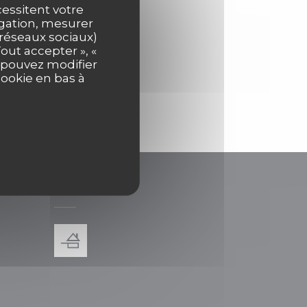
cessitent votre
igation, mesurer
s réseaux sociaux)
out accepter », «
s pouvez modifier
cookie en bas à
DISTINCTIONS
uvelle fenêtre))