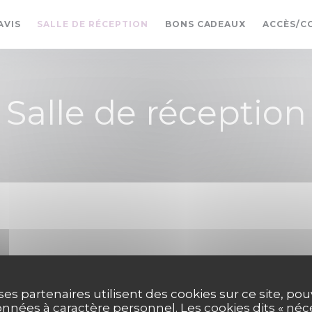
((OUVRE UN
AVIS
SALLE DE RÉCEPTION
BONS CADEAUX
ACCÈS/C
Salle de réception
tée et entièrement privative sur réservation pour 10 à 2
s.
ses partenaires utilisent des cookies sur ce site, po
nnées à caractère personnel. Les cookies dits « néc