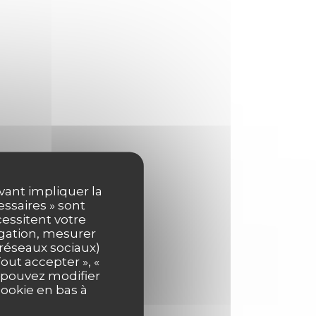
uvant impliquer la
essaires » sont
cessitent votre
igation, mesurer
s réseaux sociaux)
out accepter », «
s pouvez modifier
cookie en bas à