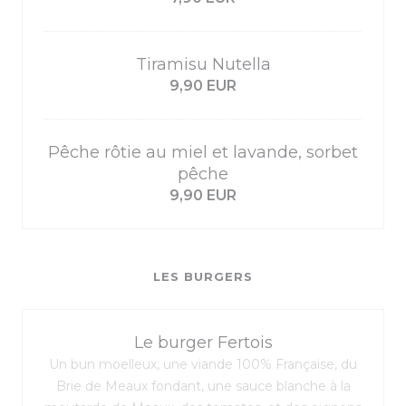
Tiramisu Nutella
9,90 EUR
Pêche rôtie au miel et lavande, sorbet
pêche
9,90 EUR
LES BURGERS
Le burger Fertois
Un bun moelleux, une viande 100% Française, du
Brie de Meaux fondant, une sauce blanche à la