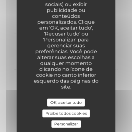
sociais) ou exibir
Foie gras maison et son chutney
publicidade ou
rhubarbe
conteúdos
personalizados. Clique
21,90 EUR
em 'OK, aceitar tudo',
'Recusar tudo' ou
'Personalizar' para
Gambas en papillon, piment
gerenciar suas
d'Espelette et houmous
preferências. Você pode
alterar suas escolhas a
19,90 EUR
qualquer momento
clicando no ícone de
cookie no canto inferior
Douzaine d'escargots beurre persillé
esquerdo das páginas do
site.
19,90 EUR
OK, aceitar tudo
Caviar d'aubergine et courgettes
Proíbe todos cookies
sautées
14,90 EUR
Personalizar