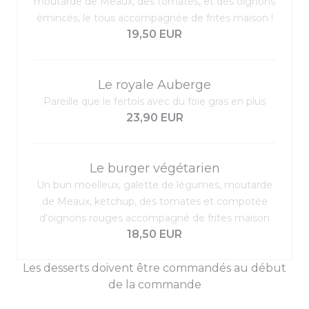
moutarde de Meaux, des tomates, et des oignons
émincés, le tous accompagnée de frites maison !
19,50 EUR
Le royale Auberge
Pareille que le fertois avec du foie gras en plus
23,90 EUR
Le burger végétarien
Un bun moelleux, galette de légumes, moutarde
de Meaux, ketchup, des tomates et compotée
d'oignons rouges accompagné de frites maison
18,50 EUR
Les desserts doivent être commandés au début
de la commande