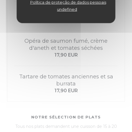
Política de proteção de dados pessoais
undefined
Salade de melon à la grecque
15,90 EUR
Opéra de saumon fumé, crème
d'aneth et tomates séchées
17,90 EUR
Tartare de tomates anciennes et sa
burrata
17,90 EUR
NOTRE SÉLECTION DE PLATS
Tous nos plats demandent une cuisson de 15 à 20