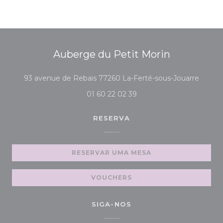
Auberge du Petit Morin
((abre
93 avenue de Rebais 77260 La-Ferté-sous-Jouarre
01 60 22 02 39
RESERVA
RESERVAR UMA MESA
VOUCHERS
SIGA-NOS