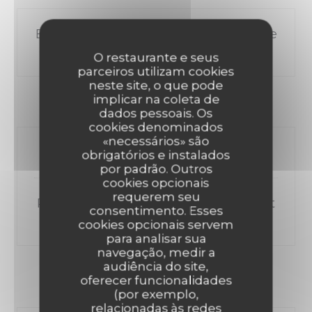
Brie de Meaux affiné par la fromagerie
Ganot
O restaurante e seus
parceiros utilizam cookies
neste site, o que pode
implicar na coleta de
Dessert au choix
dados pessoais. Os
cookies denominados
«necessários» são
Tiramisu Nutella
obrigatórios e instalados
por padrão. Outros
cookies opcionais
requerem seu
Pêche rôtie au miel et lavande, sorbet
consentimento. Esses
pêche
cookies opcionais servem
para analisar sua
navegação, medir a
audiência do site,
oferecer funcionalidades
NOTRE SÉLECTION D'ENTRÉES
(por exemplo,
relacionadas às redes