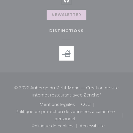
Facebook ((ouvre une nouve
NEWSLETTER
DISTINCTIONS
© 2026 Auberge du Petit Morin — Création de site
((ouvre une nou
internet restaurant avec
Zenchef
Mentions légales
CGU
((ouvre une nouvelle fenêtre))
((ouvre une nouvelle 
Politique de protection des données à caractère
((ouvre une nouvelle fenêtre))
personnel
Politique de cookies
Accessibilite
((ouvre une nouvelle fenêtre))
((ouvre une nouvelle