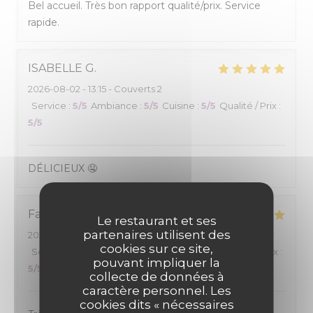
Bel accueil. Très bon rapport qualité/prix. Service
rapide.
ISABELLE
G
2026-08-02
- 13:15 - Couverts 2
Service
:
5
/5
Ambiance
:
5
/5
Cuisine
:
5
/5
Qualité / Prix
:
5
/5
DÉLICIEUX 🤤
Family G
V
Le restaurant et ses
partenaires utilisent des
2026-07-31
- 12:15 - Couverts 4
cookies sur ce site,
Service
:
5
/5
Ambiance
:
4
/5
Cuisine
:
5
/5
Qualité / Prix
:
pouvant impliquer la
5
/5
collecte de données à
caractère personnel. Les
cookies dits « nécessaires