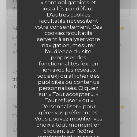
Très bon achat. Cuisine maison de qualité et
» sont obligatoires et
goûteuse. Très bien servi
installés par défaut.
D'autres cookies
facultatifs nécessitent
votre consentement. Ces
KEVIN
R
cookies facultatifs
2026-07-29
- 12:30 - Couverts 2
servent à analyser votre
Service
:
5
/5
Ambiance
:
4
/5
Cuisine
:
5
/5
Qualité / Prix
:
navigation, mesurer
l'audience du site,
4
/5
proposer des
fonctionnalités (ex : en
lien avec les réseaux
Prix correct, portions raisonnable, qualité des plats
sociaux) ou afficher des
très bien, service très bien également. Un plaisir
publicités ou contenus
d'avoir partagé un repas dans cet établissement
personnalisés. Cliquez
sur « Tout accepter », «
Tout refuser » ou «
Personnaliser » pour
Benedicte
D
gérer vos préférences.
2026-07-29
- 12:15 - Couverts 4
Vous pouvez modifier vos
Service
:
4
/5
Ambiance
:
4
/5
Cuisine
:
5
/5
Qualité / Prix
:
choix à tout moment en
4
/5
cliquant sur l'icône