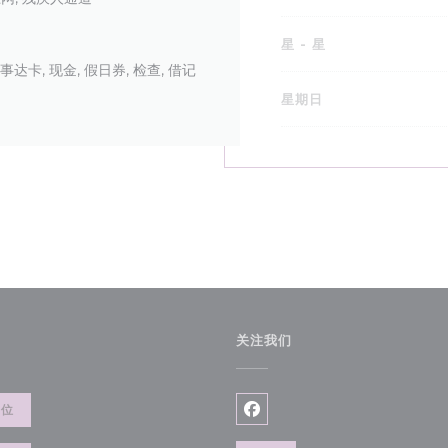
星
-
星
万事达卡, 现金, 假日券, 检查, 借记
星期日
关注我们
餐位
Facebook ((在新窗口中打开