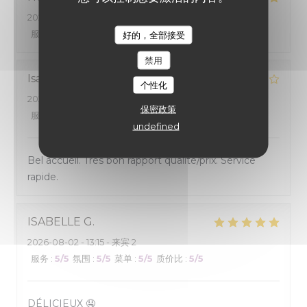
2026-08-01
- 19:30 - 来宾 2
服务
:
4
/5
氛围
:
4
/5
菜单
:
5
/5
质价比
:
4
/5
好的，全部接受
禁用
Isabelle
G
个性化
2026-08-01
- 19:00 - 来宾 2
保密政策
服务
:
5
/5
氛围
:
4
/5
菜单
:
4
/5
质价比
:
4
/5
undefined
Bel accueil. Très bon rapport qualité/prix. Service
rapide.
ISABELLE
G
2026-08-02
- 13:15 - 来宾 2
服务
:
5
/5
氛围
:
5
/5
菜单
:
5
/5
质价比
:
5
/5
DÉLICIEUX 🤤