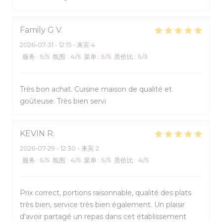
Family G
V
2026-07-31
- 12:15 - 来宾 4
服务
:
5
/5
氛围
:
4
/5
菜单
:
5
/5
质价比
:
5
/5
Très bon achat. Cuisine maison de qualité et
goûteuse. Très bien servi
KEVIN
R
2026-07-29
- 12:30 - 来宾 2
服务
:
5
/5
氛围
:
4
/5
菜单
:
5
/5
质价比
:
4
/5
Prix correct, portions raisonnable, qualité des plats
très bien, service très bien également. Un plaisir
d'avoir partagé un repas dans cet établissement