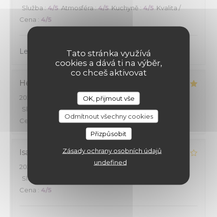
Služba
:
4
/5
Atmosféra
:
4
/5
Kuchyně
:
4
/5
Kvalita /
Cena
:
4
/5
Le cadre est agréable et les menus sont bien
Tato stránka využívá
cookies a dává ti na výběr,
co chceš aktivovat
Henri
B
2026-08-01
- 19:30 - Hosté 2
OK, přijmout vše
Služba
:
4
/5
Atmosféra
:
4
/5
Kuchyně
:
5
/5
Kvalita /
Odmítnout všechny cookies
Cena
:
4
/5
Přizpůsobit
Zásady ochrany osobních údajů
Isabelle
G
undefined
2026-08-01
- 19:00 - Hosté 2
Služba
:
5
/5
Atmosféra
:
4
/5
Kuchyně
:
4
/5
Kvalita /
Cena
:
4
/5