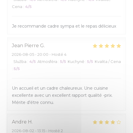
Cena
:
4
/5
Je recommande cadre sympa et le repas délicieux
Jean Pierre
G
2026-08-05
- 20:00 - Hosté 4
Služba
:
4
/5
Atmosféra
:
5
/5
Kuchyně
:
5
/5
Kvalita / Cena
:
5
/5
Un accueil et un cadre chaleureux. Une cuisine
excellente avec un excellent rapport qualité -prix.
Mérite d'étre connu.
Andre
H
2026-08-02
- 13:15 - Hosté 2