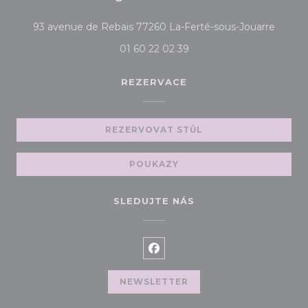
((otev
93 avenue de Rebais 77260 La-Ferté-sous-Jouarre
01 60 22 02 39
REZERVACE
REZERVOVAT STŮL
POUKAZY
SLEDUJTE NÁS
Facebook ((otevře se v nov
NEWSLETTER