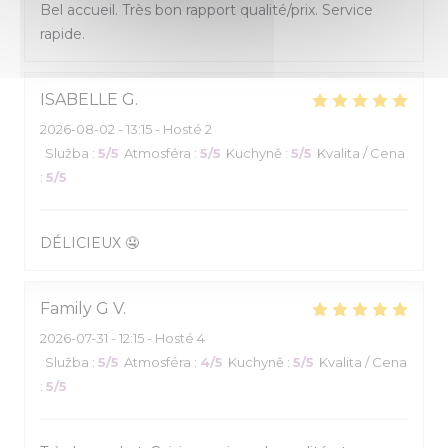
Bel accueil. Très bon rapport qualité/prix. Service
rapide.
ISABELLE
G
2026-08-02
- 13:15 - Hosté 2
Služba
:
5
/5
Atmosféra
:
5
/5
Kuchyně
:
5
/5
Kvalita / Cena
:
5
/5
DÉLICIEUX 🤤
Family G
V
2026-07-31
- 12:15 - Hosté 4
Služba
:
5
/5
Atmosféra
:
4
/5
Kuchyně
:
5
/5
Kvalita / Cena
:
5
/5