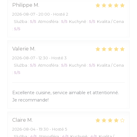
Philippe
M
2026-08-07
- 20:00 - Hosté 2
Služba
:
5
/5
Atmosféra
:
5
/5
Kuchyně
:
5
/5
Kvalita / Cena
:
5
/5
Valerie
M
2026-08-07
- 12:30 - Hosté 3
Služba
:
5
/5
Atmosféra
:
5
/5
Kuchyně
:
5
/5
Kvalita / Cena
:
5
/5
Excellente cuisine, service aimable et attentionné.
Je recommande!
Claire
M
2026-08-04
- 19:30 - Hosté 5
Služba
:
4
/5
Atmosféra
:
4
/5
Kuchyně
:
4
/5
Kvalita /