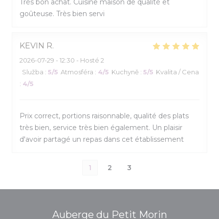
Très bon achat. Cuisine maison de qualité et
goûteuse. Très bien servi
KEVIN
R
2026-07-29
- 12:30 - Hosté 2
Služba
:
5
/5
Atmosféra
:
4
/5
Kuchyně
:
5
/5
Kvalita / Cena
:
4
/5
Prix correct, portions raisonnable, qualité des plats
très bien, service très bien également. Un plaisir
d'avoir partagé un repas dans cet établissement
1
2
3
Auberge du Petit Morin