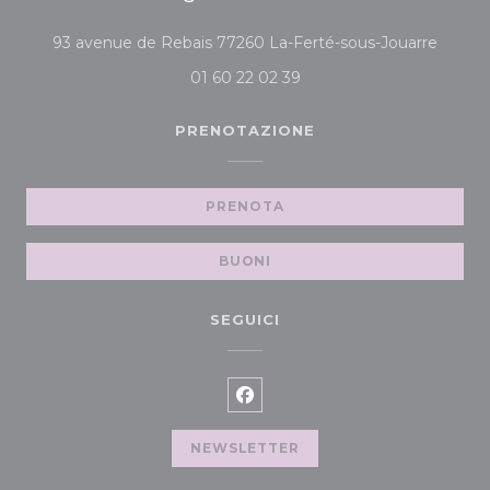
((apre 
93 avenue de Rebais 77260 La-Ferté-sous-Jouarre
01 60 22 02 39
PRENOTAZIONE
PRENOTA
BUONI
SEGUICI
Facebook ((apre una nuova f
NEWSLETTER