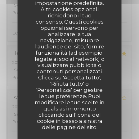
impostazione predefinita.
Servizio
:
4
/5
Atmosfera
:
4
/5
Cucina
:
4
/5
Qualità /
Altri cookies opzionali
Prezzo
:
4
/5
richiedono il tuo
consenso. Questi cookies
opzionali servono per
Le cadre est agréable et les menus sont bien
analizzare la tua
navigazione, misurare
l'audience del sito, fornire
funzionalità (ad esempio,
Henri
B
legate ai social network) o
2026-08-01
- 19:30 - Ospiti 2
visualizzare pubblicità o
Servizio
:
4
/5
Atmosfera
:
4
/5
Cucina
:
5
/5
Qualità /
contenuti personalizzati.
Clicca su 'Accetta tutto',
Prezzo
:
4
/5
'Rifiuta tutto' o
'Personalizza' per gestire
le tue preferenze. Puoi
Isabelle
G
modificare le tue scelte in
2026-08-01
- 19:00 - Ospiti 2
qualsiasi momento
cliccando sull'icona del
Servizio
:
5
/5
Atmosfera
:
4
/5
Cucina
:
4
/5
Qualità /
cookie in basso a sinistra
Prezzo
:
4
/5
delle pagine del sito.