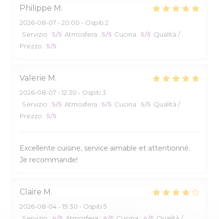
Philippe
M
2026-08-07
- 20:00 - Ospiti 2
Servizio
:
5
/5
Atmosfera
:
5
/5
Cucina
:
5
/5
Qualità /
Prezzo
:
5
/5
Valerie
M
2026-08-07
- 12:30 - Ospiti 3
Servizio
:
5
/5
Atmosfera
:
5
/5
Cucina
:
5
/5
Qualità /
Prezzo
:
5
/5
Excellente cuisine, service aimable et attentionné.
Je recommande!
Claire
M
2026-08-04
- 19:30 - Ospiti 5
Servizio
:
4
/5
Atmosfera
:
4
/5
Cucina
:
4
/5
Qualità /