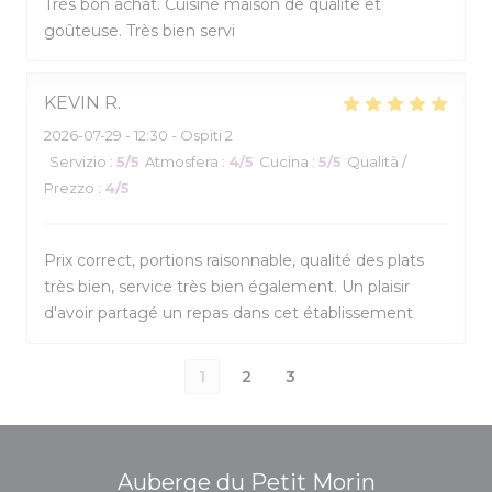
Très bon achat. Cuisine maison de qualité et
goûteuse. Très bien servi
KEVIN
R
2026-07-29
- 12:30 - Ospiti 2
Servizio
:
5
/5
Atmosfera
:
4
/5
Cucina
:
5
/5
Qualità /
Prezzo
:
4
/5
Prix correct, portions raisonnable, qualité des plats
très bien, service très bien également. Un plaisir
d'avoir partagé un repas dans cet établissement
1
2
3
Auberge du Petit Morin