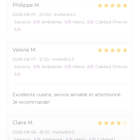
Philippe
M
2026-08-07
- 20:00 - Invitados 2
Servicio
:
5
/5
Ambiente
:
5
/5
Menú
:
5
/5
Calidad / Precio
:
5
/5
Valerie
M
2026-08-07
- 12:30 - Invitados 3
Servicio
:
5
/5
Ambiente
:
5
/5
Menú
:
5
/5
Calidad / Precio
:
5
/5
Excellente cuisine, service aimable et attentionné.
Je recommande!
Claire
M
2026-08-04
- 19:30 - Invitados 5
Servicio
:
4
/5
Ambiente
:
4
/5
Menú
:
4
/5
Calidad /