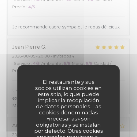
Precio
:
4
/5
Je recommande cadre sympa et le repas délicieux
Jean Pierre
G
2026-08-05
- 20:00 - Invitados 4
Servicio
:
4
/5
Ambiente
:
5
/5
Menú
:
5
/5
Calidad /
Precio
:
5
/5
El restaurante y sus
socios utilizan cookies en
Un accueil et un cadre chaleureux. Une cuisine
este sitio, lo que puede
excellente avec un excellent rapport qualité -prix.
implicar la recopilación
Mérite d'étre connu.
de datos personales. Las
cookies denominadas
«necesarias» son
obligatorias y se instalan
Andre
H
por defecto. Otras cookies
2026-08-02
- 13:15 - Invitados 2
opcionales requieren su