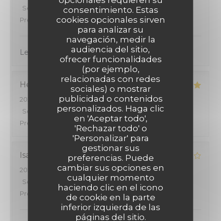
Servicio
:
4
/5
Ambiente
:
4
/5
Menú
:
4
/5
Calidad /
consentimiento. Estas
cookies opcionales sirven
Precio
:
4
/5
para analizar su
navegación, medir la
audiencia del sitio,
Le cadre est agréable et les menus sont bien
ofrecer funcionalidades
(por ejemplo,
relacionadas con redes
Henri
B
sociales) o mostrar
publicidad o contenidos
2026-08-01
- 19:30 - Invitados 2
personalizados. Haga clic
Servicio
:
4
/5
Ambiente
:
4
/5
Menú
:
5
/5
Calidad /
en 'Aceptar todo',
Precio
:
4
/5
'Rechazar todo' o
'Personalizar' para
gestionar sus
Isabelle
G
preferencias. Puede
cambiar sus opciones en
2026-08-01
- 19:00 - Invitados 2
cualquier momento
Servicio
:
5
/5
Ambiente
:
4
/5
Menú
:
4
/5
Calidad /
haciendo clic en el icono
Precio
:
4
/5
de cookie en la parte
inferior izquierda de las
páginas del sitio.