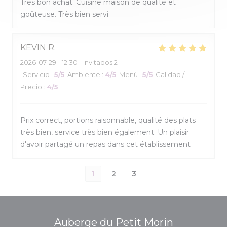
Très bon achat. Cuisine maison de qualité et
goûteuse. Très bien servi
KEVIN
R
2026-07-29
- 12:30 - Invitados 2
Servicio
:
5
/5
Ambiente
:
4
/5
Menú
:
5
/5
Calidad /
Precio
:
4
/5
Prix correct, portions raisonnable, qualité des plats
très bien, service très bien également. Un plaisir
d'avoir partagé un repas dans cet établissement
1
2
3
Auberge du Petit Morin