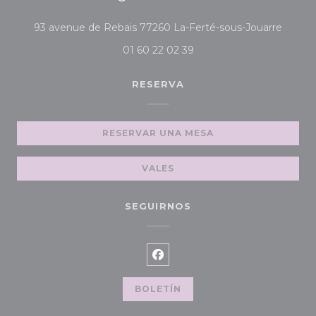
((abre
93 avenue de Rebais 77260 La-Ferté-sous-Jouarre
01 60 22 02 39
RESERVA
RESERVAR UNA MESA
VALES
SEGUIRNOS
Facebook ((abre en una nue
BOLETÍN