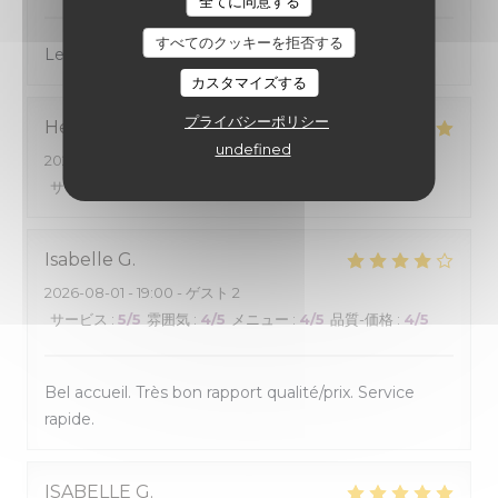
全てに同意する
すべてのクッキーを拒否する
Le cadre est agréable et les menus sont bien
カスタマイズする
プライバシーポリシー
Henri
B
undefined
2026-08-01
- 19:30 - ゲスト 2
サービス
:
4
/5
雰囲気
:
4
/5
メニュー
:
5
/5
品質-価格
:
4
/5
Isabelle
G
2026-08-01
- 19:00 - ゲスト 2
サービス
:
5
/5
雰囲気
:
4
/5
メニュー
:
4
/5
品質-価格
:
4
/5
Bel accueil. Très bon rapport qualité/prix. Service
rapide.
ISABELLE
G