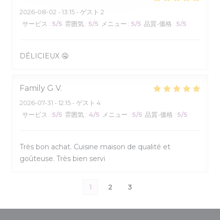
2026-08-02
- 13:15 - ゲスト 2
サービス
:
5
/5
雰囲気
:
5
/5
メニュー
:
5
/5
品質-価格
:
5
/5
DÉLICIEUX 🤤
Family G
V
2026-07-31
- 12:15 - ゲスト 4
サービス
:
5
/5
雰囲気
:
4
/5
メニュー
:
5
/5
品質-価格
:
5
/5
Très bon achat. Cuisine maison de qualité et
goûteuse. Très bien servi
1
2
3