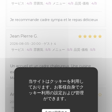
サービス
:
4
/5
雰囲気
:
4
/5
メニュー
:
4
/5
品質-価格
:
4
/5
Je recommande cadre sympa et le repas délicieux
Jean Pierre
G
2026-08-05
- 20:00 - ゲスト 4
サービス
:
4
/5
雰囲気
:
5
/5
メニュー
:
5
/5
品質-価格
:
5
/5
Un accueil et un cadre chaleureux. Une cuisine
excellente avec un excellent rapport qualité -prix.
Mérite d'étre connu.
当サイトはクッキーを利用し
ております。お客様自身でク
ッキー利用の設定および管理
Andre
H
ができます。
2026-08-02
- 13:15 - ゲスト 2
サービス
:
4
/5
雰囲気
:
4
/5
メニュー
:
4
/5
品質-価格
:
4
/5