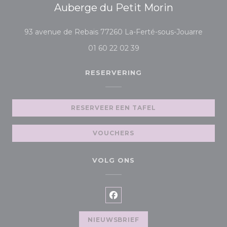
Auberge du Petit Morin
((opent
93 avenue de Rebais 77260 La-Ferté-sous-Jouarre
01 60 22 02 39
RESERVERING
RESERVEER EEN TAFEL
VOUCHERS
VOLG ONS
Facebook ((opent in een ni
NIEUWSBRIEF