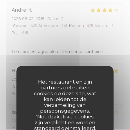
Andre
H
2026-08-02
- 13:15 - Gasten 2
Service
:
4
/5
Atmosfeer
:
4
/5
Keuken
:
4
/5
Kwaliteit /
Prijs
:
4
/5
Le cadre est agréable et les menus sont bien
Henri
B
2026-08-01
- 19:30 - Gasten 2
Het restaurant en zijn
Service
:
4
/5
Atmosfeer
:
4
/5
Keuken
:
5
/5
Kwaliteit /
partners gebruiken
cookies op deze site, wat
Prijs
:
4
/5
kan leiden tot de
verzameling van
persoonsgegevens.
Isabelle
G
'Noodzakelijke' cookies
2026-08-01
- 19:00 - Gasten 2
zijn verplicht en worden
Service
:
5
/5
standaard geïnstalleerd.
Atmosfeer
:
4
/5
Keuken
:
4
/5
Kwaliteit /