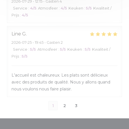
2026-07-29
- 12:15 - Gasten 4
Service
:
4
/5
Atmosfeer
:
4
/5
Keuken
:
5
/5
Kwaliteit /
Prijs
:
4
/5
Line
G
2026-07-25
- 19:45 - Gasten 2
Service
:
5
/5
Atmosfeer
:
5
/5
Keuken
:
5
/5
Kwaliteit /
Prijs
:
5
/5
L'accueil est chaleureux. Les plats sont délicieux
avec des produits de qualité. Nous y allons quand
nous voulons nous faire plaisir.
1
2
3