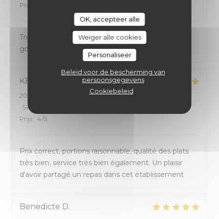
Prijs
:
5
/5
OK, accepteer alle
Très bon achat. Cuisine maison de qualité et
Weiger alle cookies
goûteuse. Très bien servi
Personaliseer
Beleid voor de bescherming van
persoonsgegevens
KEVIN
R
Cookiebeleid
2026-07-29
- 12:30 - Gasten 2
Service
:
5
/5
Atmosfeer
:
4
/5
Keuken
:
5
/5
Kwaliteit /
Prijs
:
4
/5
Prix correct, portions raisonnable, qualité des plats
très bien, service très bien également. Un plaisir
d'avoir partagé un repas dans cet établissement
Benedicte
D