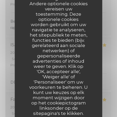
Andere optionele cookies
Prijs
:
4
/5
vereisen uw
toestemming. Deze
optionele cookies
Bel accueil. Très bon rapport qualité/prix. Service
worden gebruikt om uw
rapide.
navigatie te analyseren,
het sitepubliek te meten,
functies te bieden (bijv.
ISABELLE
G
gerelateerd aan sociale
netwerken) of
2026-08-02
- 13:15 - Gasten 2
gepersonaliseerde
Service
:
5
/5
Atmosfeer
:
5
/5
Keuken
:
5
/5
Kwaliteit /
advertenties of inhoud
Prijs
:
5
/5
weer te geven. Klik op
'OK, accepteer alle',
'Weiger alle' of
'Personaliseer' om uw
DÉLICIEUX 🤤
voorkeuren te beheren. U
kunt uw keuzes op elk
moment wijzigen door
Family G
V
op het cookiepictogram
2026-07-31
- 12:15 - Gasten 4
linksonder op de
sitepagina's te klikken.
Service
:
5
/5
Atmosfeer
:
4
/5
Keuken
:
5
/5
Kwaliteit /