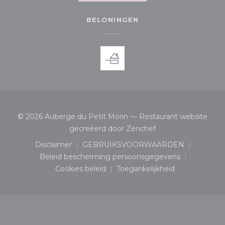
BELONINGEN
© 2026 Auberge du Petit Morin — Restaurant website
((opent in een nieu
gecreëerd door
Zenchef
Disclaimer
GEBRUIKSVOORWAARDEN
((opent in een nieuw venster))
((opent in een nieuw ven
Beleid bescherming persoonsgegevens
((opent in een nieuw venster))
Cookies beleid
Toegankelijkheid
((opent in een nieuw venster))
((opent in een nieuw v