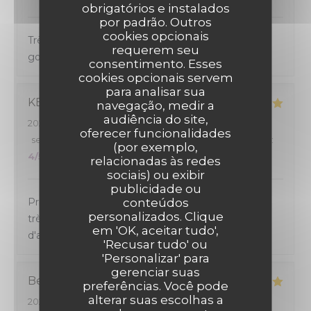
obrigatórios e instalados
por padrão. Outros
cookies opcionais
Très bon achat. Cuisine maison de qualité et
requerem seu
goûteuse. Très bien servi
consentimento. Esses
cookies opcionais servem
para analisar sua
KEVIN
R
navegação, medir a
audiência do site,
2026-07-29
- 12:30 - guests 2
oferecer funcionalidades
service
:
5
/5
ambience
:
4
/5
menu
:
5
/5
quality_price
:
(por exemplo,
4
/5
relacionadas às redes
sociais) ou exibir
publicidade ou
conteúdos
Prix correct, portions raisonnable, qualité des plats
personalizados. Clique
très bien, service très bien également. Un plaisir
em 'OK, aceitar tudo',
d'avoir partagé un repas dans cet établissement
'Recusar tudo' ou
'Personalizar' para
gerenciar suas
Benedicte
D
preferências. Você pode
alterar suas escolhas a
2026-07-29
- 12:15 - guests 4