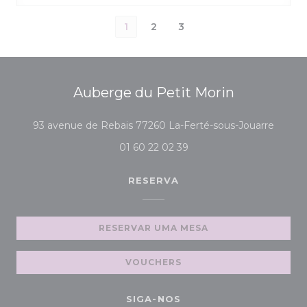
1
2
3
Auberge du Petit Morin
((abre
93 avenue de Rebais 77260 La-Ferté-sous-Jouarre
01 60 22 02 39
RESERVA
RESERVAR UMA MESA
VOUCHERS
SIGA-NOS