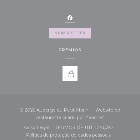
Facebook ((abre numa nova 
NEWSLETTER
PRÉMIOS
© 2026 Auberge du Petit Morin — Website do
((abre numa nova
restaurante criado por
Zenchef
Aviso Legal
TERMOS DE UTILIZAÇÃO
((abre numa nova janela))
((abre numa nova janela)
Política de proteção de dados pessoais
((abre numa nova janela))