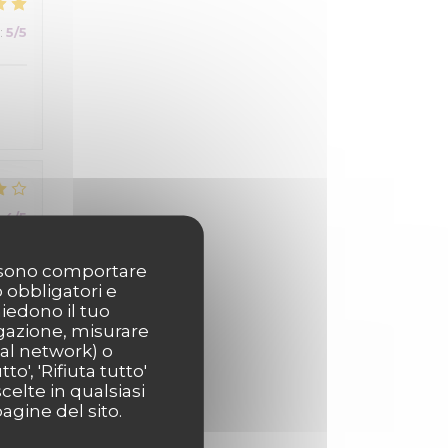
:
5
/5
:
4
/5
possono comportare
o obbligatori e
hiedono il tuo
igazione, misurare
ial network) o
o', 'Rifiuta tutto'
:
4
/5
celte in qualsiasi
agine del sito.