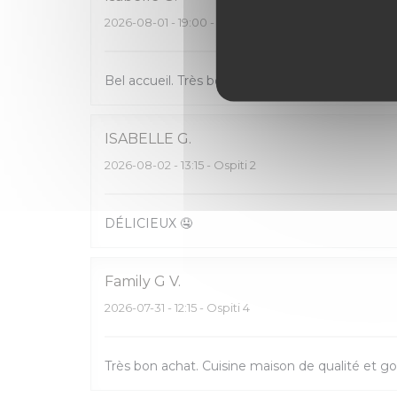
2026-08-01
- 19:00 - Ospiti 2
Bel accueil. Très bon rapport qualité/prix. Servic
ISABELLE
G
2026-08-02
- 13:15 - Ospiti 2
DÉLICIEUX 🤤
Family G
V
2026-07-31
- 12:15 - Ospiti 4
Très bon achat. Cuisine maison de qualité et go