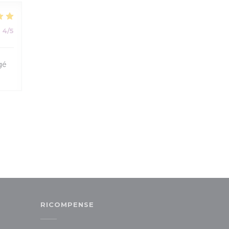
:
4
/5
gé
RICOMPENSE