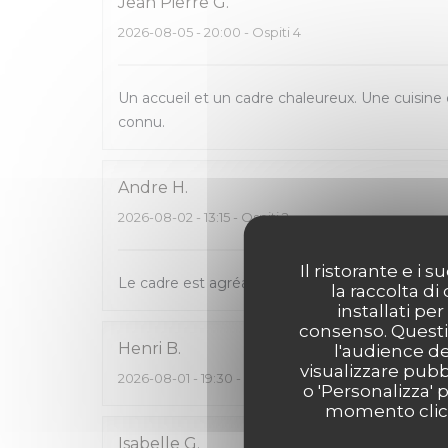
Jean Pierre
G
2026-08-05
- 20:00 - Ospiti 4
Un accueil et un cadre chaleureux. Une cuisine e
connu.
Andre
H
2026-08-02
- 13:15 - Ospiti 2
Il ristorante e i
Le cadre est agréable et les menus sont bien
la raccolta di
installati pe
consenso. Questi 
Henri
B
l'audience de
visualizzare pubbl
2026-08-01
- 19:30 - Ospiti 2
o 'Personalizza' 
momento clicca
Isabelle
G