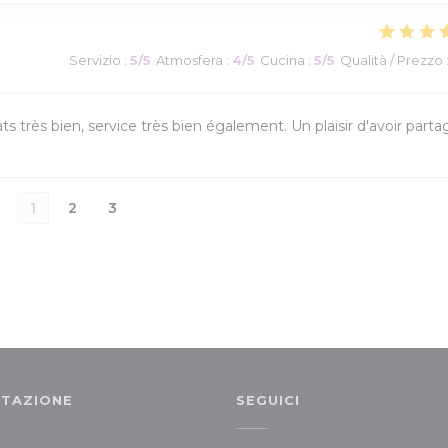
Servizio
:
5
/5
Atmosfera
:
4
/5
Cucina
:
5
/5
Qualità / Prezzo
ats très bien, service très bien également. Un plaisir d'avoir parta
1
2
3
TAZIONE
SEGUICI