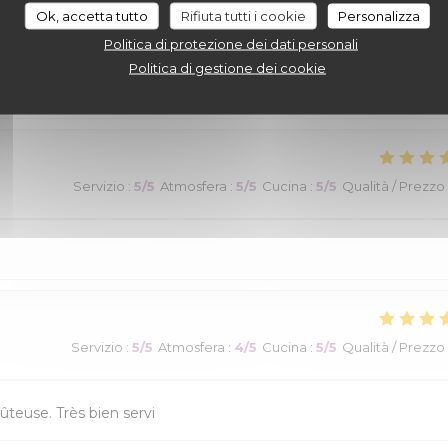
Ok, accetta tutto
Rifiuta tutti i cookie
Personalizza
Servizio
:
5
/5
Atmosfera
:
4
/5
Cucina
:
4
/5
Qualità / Prezzo
Politica di protezione dei dati personali
Politica di gestione dei cookie
e rapide.
Servizio
:
5
/5
Atmosfera
:
5
/5
Cucina
:
5
/5
Qualità / Prezzo
Servizio
:
5
/5
Atmosfera
:
4
/5
Cucina
:
5
/5
Qualità / Prezzo
ûteuse. Très bien servi