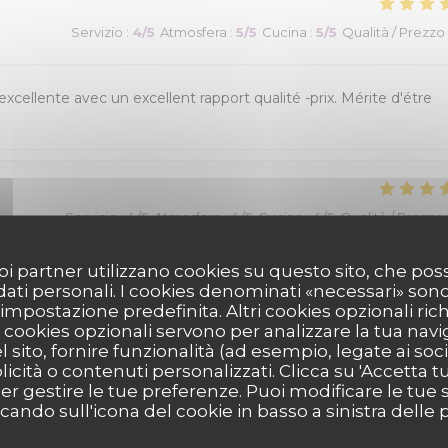
Servizio
:
4
/5
Atmosfera
:
5
/5
Cucina
:
5
/5
Qualità / Prezzo
xcellente avec un excellent rapport qualité -prix. Mérite d'étre
Servizio
:
4
/5
Atmosfera
:
4
/5
Cucina
:
4
/5
Qualità / Prezzo
 suoi partner utilizzano cookies su questo sito, che 
 dati personali. I cookies denominati «necessari» son
r impostazione predefinita. Altri cookies opzionali ric
cookies opzionali servono per analizzare la tua nav
l sito, fornire funzionalità (ad esempio, legate ai soc
icità o contenuti personalizzati. Clicca su 'Accetta tutt
Servizio
:
4
/5
Atmosfera
:
4
/5
Cucina
:
5
/5
Qualità / Prezzo
per gestire le tue preferenze. Puoi modificare le tue s
ndo sull'icona del cookie in basso a sinistra delle p