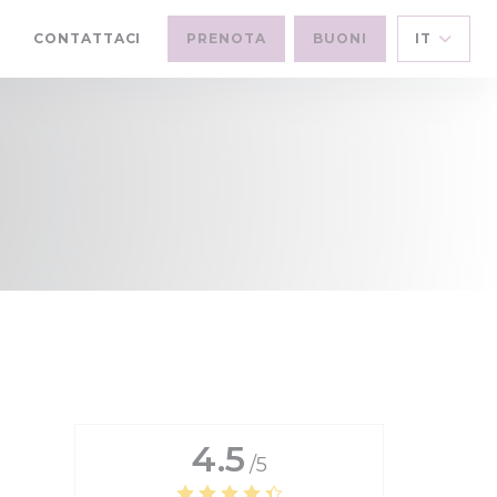
CONTATTACI
PRENOTA
BUONI
IT
((APRE UNA NUOVA FINESTRA))
4.5
/5