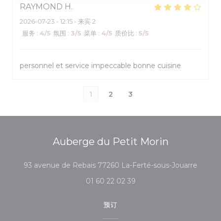
RAYMOND
H
2026-07-23
- 12:15 - 来宾 2
服务
:
4
/5
氛围
:
3
/5
菜单
:
4
/5
质价比
:
5
/5
personnel et service impeccable bonne cuisine
1
2
3
Auberge du Petit Morin
((在新
93 avenue de Rebais 77260 La-Ferté-sous-Jouarre
01 60 22 02 39
预订