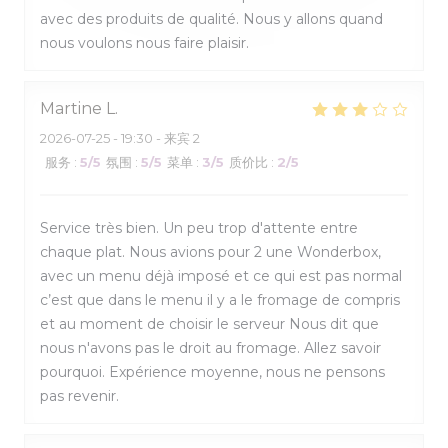
avec des produits de qualité. Nous y allons quand
nous voulons nous faire plaisir.
Martine
L
2026-07-25
- 19:30 - 来宾 2
服务
:
5
/5
氛围
:
5
/5
菜单
:
3
/5
质价比
:
2
/5
Service très bien. Un peu trop d'attente entre
chaque plat. Nous avions pour 2 une Wonderbox,
avec un menu déjà imposé et ce qui est pas normal
c’est que dans le menu il y a le fromage de compris
et au moment de choisir le serveur Nous dit que
nous n'avons pas le droit au fromage. Allez savoir
pourquoi. Expérience moyenne, nous ne pensons
pas revenir.