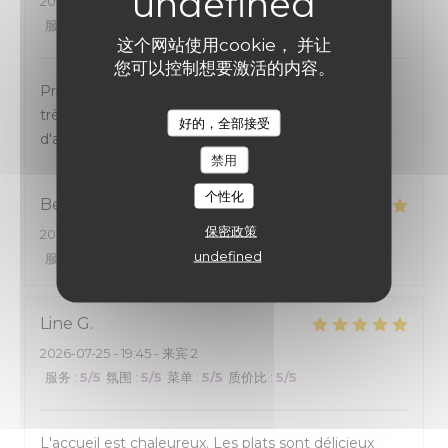
2026-07-29
- 12:30 - 来宾 2
服务
:
5
/5
氛围
:
4
/5
菜单
:
5
/5
质价比
:
4
/5
这个网站使用cookie， 并让
您可以控制想要激活的内容。
Prix correct, portions raisonnable, qualité des plats
très bien, service très bien également. Un plaisir
好的，全部接受
d'avoir partagé un repas dans cet établissement
禁用
个性化
Benedicte
D
保密政策
2026-07-29
- 12:15 - 来宾 4
undefined
服务
:
4
/5
氛围
:
4
/5
菜单
:
5
/5
质价比
:
4
/5
Line
G
2026-07-25
- 19:45 - 来宾 2
服务
:
5
/5
氛围
:
5
/5
菜单
:
5
/5
质价比
:
5
/5
L'accueil est chaleureux. Les plats sont délicieux