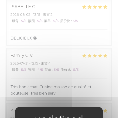
ISABELLE
G
2026-08-02
- 13:15 - 来宾 2
服务
:
5
/5
氛围
:
5
/5
菜单
:
5
/5
质价比
:
5
/5
DÉLICIEUX 🤤
Family G
V
2026-07-31
- 12:15 - 来宾 4
服务
:
5
/5
氛围
:
4
/5
菜单
:
5
/5
质价比
:
5
/5
Très bon achat. Cuisine maison de qualité et
goûteuse. Très bien servi
KEVIN
R