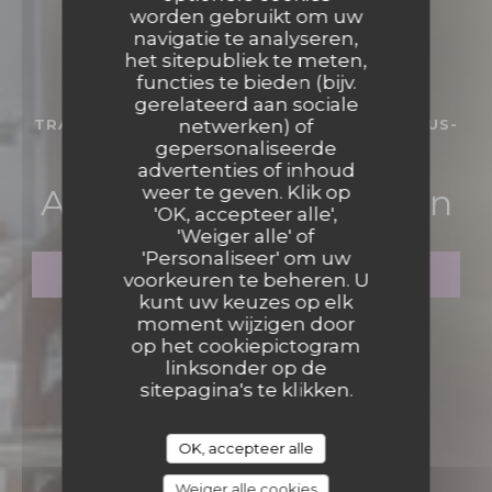
worden gebruikt om uw
navigatie te analyseren,
het sitepubliek te meten,
functies te bieden (bijv.
gerelateerd aan sociale
TRADITIONEEL RESTAURANT
netwerken) of
•
LA-FERTÉ-SOUS-
gepersonaliseerde
JOUARRE
advertenties of inhoud
Auberge du Petit Morin
weer te geven. Klik op
'OK, accepteer alle',
'Weiger alle' of
'Personaliseer' om uw
RESERVEER EEN TAFEL
voorkeuren te beheren. U
kunt uw keuzes op elk
moment wijzigen door
op het cookiepictogram
linksonder op de
sitepagina's te klikken.
OK, accepteer alle
Weiger alle cookies