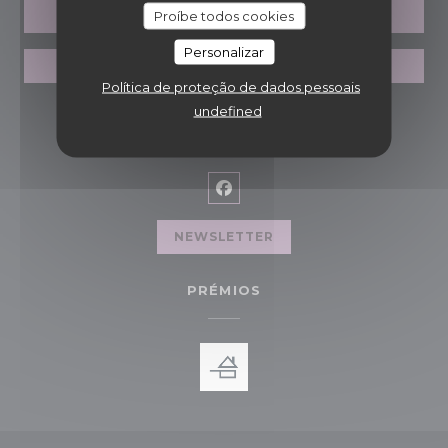
Proíbe todos cookies
RESERVAR UMA MESA
Personalizar
VOUCHERS
Política de proteção de dados pessoais
undefined
SIGA-NOS
Facebook ((abre numa nova 
NEWSLETTER
PRÉMIOS