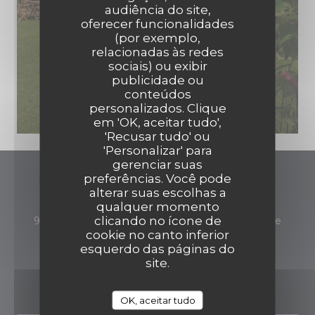
audiência do site,
oferecer funcionalidades
(por exemplo,
relacionadas às redes
sociais) ou exibir
publicidade ou
conteúdos
personalizados. Clique
em 'OK, aceitar tudo',
'Recusar tudo' ou
'Personalizar' para
gerenciar suas
preferências. Você pode
Auberge du Petit Morin
alterar suas escolhas a
qualquer momento
clicando no ícone de
((abre
93 avenue de Rebais 77260 La-Ferté-sous-Jouarre
cookie no canto inferior
01 60 22 02 39
esquerdo das páginas do
site.
RESERVA
OK, aceitar tudo