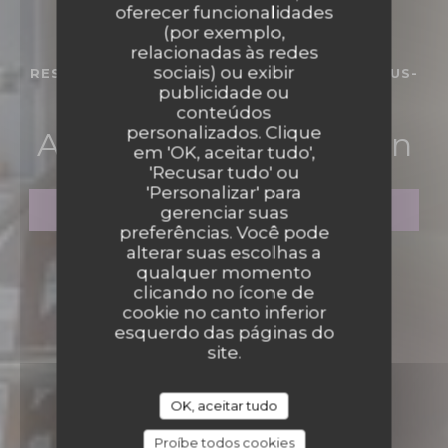
oferecer funcionalidades
(por exemplo,
relacionadas às redes
sociais) ou exibir
RESTAURANTE TRADICIONAL
•
LA-FERTÉ-SOUS-
publicidade ou
JOUARRE
conteúdos
personalizados. Clique
Auberge du Petit Morin
em 'OK, aceitar tudo',
'Recusar tudo' ou
'Personalizar' para
RESERVAR UMA MESA
gerenciar suas
preferências. Você pode
alterar suas escolhas a
qualquer momento
clicando no ícone de
cookie no canto inferior
esquerdo das páginas do
site.
OK, aceitar tudo
Proíbe todos cookies