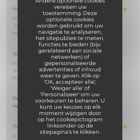
Andere optionele cookies
vereisen uw
Henri
B
toestemming. Deze
2026-08-01
- 19:30 - Gasten 2
optionele cookies
worden gebruikt om uw
Service
:
4
/5
Atmosfeer
:
4
/5
Keuken
:
5
/5
Kwaliteit /
navigatie te analyseren,
Prijs
:
4
/5
het sitepubliek te meten,
functies te bieden (bijv.
gerelateerd aan sociale
Isabelle
G
netwerken) of
gepersonaliseerde
2026-08-01
- 19:00 - Gasten 2
advertenties of inhoud
Service
:
5
/5
Atmosfeer
:
4
/5
Keuken
:
4
/5
Kwaliteit /
weer te geven. Klik op
Prijs
:
4
/5
'OK, accepteer alle',
'Weiger alle' of
'Personaliseer' om uw
Bel accueil. Très bon rapport qualité/prix. Service
voorkeuren te beheren. U
rapide.
kunt uw keuzes op elk
moment wijzigen door
op het cookiepictogram
linksonder op de
ISABELLE
G
sitepagina's te klikken.
2026-08-02
- 13:15 - Gasten 2