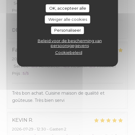
Service
:
5
/5
Atmosfeer
:
5
/5
Keuken
:
5
/5
Kwaliteit /
OK, accepteer alle
Prijs
:
5
/5
Weiger alle cookies
DÉLICIEUX 🤤
Personaliseer
Beleid voor de bescherming van
persoonsgegevens
Family G
V
Cookiebeleid
2026-07-31
- 12:15 - Gasten 4
Service
:
5
/5
Atmosfeer
:
4
/5
Keuken
:
5
/5
Kwaliteit /
Prijs
:
5
/5
Très bon achat. Cuisine maison de qualité et
goûteuse. Très bien servi
KEVIN
R
2026-07-29
- 12:30 - Gasten 2