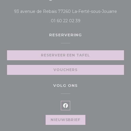
((opent
93 avenue de Rebais 77260 La-Ferté-sous-Jouarre
01 60 22 02 39
RESERVERING
RESERVEER EEN TAFEL
VOUCHERS
VOLG ONS
Facebook ((opent in een ni
NIEUWSBRIEF