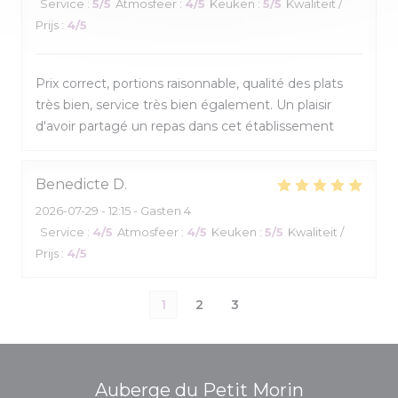
Service
:
5
/5
Atmosfeer
:
4
/5
Keuken
:
5
/5
Kwaliteit /
Prijs
:
4
/5
Prix correct, portions raisonnable, qualité des plats
très bien, service très bien également. Un plaisir
d'avoir partagé un repas dans cet établissement
Benedicte
D
2026-07-29
- 12:15 - Gasten 4
Service
:
4
/5
Atmosfeer
:
4
/5
Keuken
:
5
/5
Kwaliteit /
Prijs
:
4
/5
1
2
3
Auberge du Petit Morin