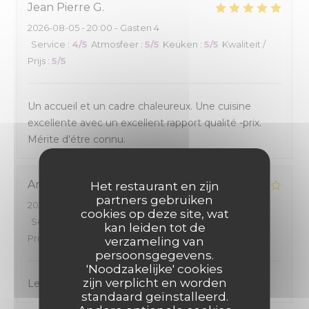
Jean Pierre
G
2026-08-05
- 20:00 - Gasten 4
Service
:
4
/5
Atmosfeer
:
5
/5
Keuken
:
5
/5
Kwaliteit /
Prijs
:
5
/5
Un accueil et un cadre chaleureux. Une cuisine
excellente avec un excellent rapport qualité -prix.
Mérite d'étre connu.
Andre
H
Het restaurant en zijn
partners gebruiken
2026-08-02
- 13:15 - Gasten 2
cookies op deze site, wat
Service
:
4
/5
Atmosfeer
:
4
/5
Keuken
:
4
/5
Kwaliteit /
kan leiden tot de
Prijs
:
4
/5
verzameling van
persoonsgegevens.
'Noodzakelijke' cookies
zijn verplicht en worden
Le cadre est agréable et les menus sont bien
standaard geïnstalleerd.