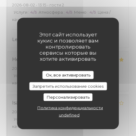
2026-08-02
- 13:15 - гости 2
Услуги
:
4
/5
Атмосфера
:
4
/5
Меню
:
4
/5
Цена /
качество
:
4
/5
Этот сайт использует
Le cadre est agréable et les menus sont bien
кукис и позволяет вам
контролировать
сервисы которые вы
хотите активировать
Henri
B
2026-08-01
- 19:30 - гости 2
Ок, все активировать
Услуги
:
4
/5
Атмосфера
:
4
/5
Меню
:
5
/5
Цена /
качество
:
4
/5
Запретить использование cookies
Персонализировать
Isabelle
G
Политика конфиденциальности
2026-08-01
- 19:00 - гости 2
undefined
Услуги
:
5
/5
Атмосфера
:
4
/5
Меню
:
4
/5
Цена /
качество
:
4
/5