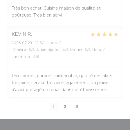
Très bon achat. Cuisine maison de qualité et
goûteuse. Très bien servi
KEVIN
R
2026-07-29
- 12:30 - гости 2
Услуги
:
5
/5
Атмосфера
:
4
/5
Меню
:
5
/5
Цена /
качество
:
4
/5
Prix correct, portions raisonnable, qualité des plats
très bien, service très bien également. Un plaisir
d'avoir partagé un repas dans cet établissement
1
2
3