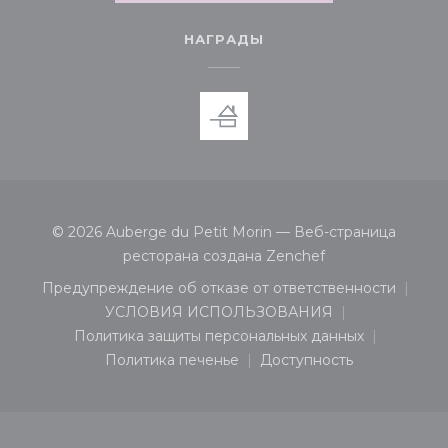
НАГРАДЫ
© 2026 Auberge du Petit Morin — Веб-страница
((открывается в 
ресторана создана
Zenchef
Предупреждение об отказе от ответственности
((открывается в новом окне))
УСЛОВИЯ ИСПОЛЬЗОВАНИЯ
((открывается в новом окне))
Политика защиты персональных данных
((открывается в новом окне))
Политика печенье
Доступность
((открывается в новом окне))
((открывается в нов