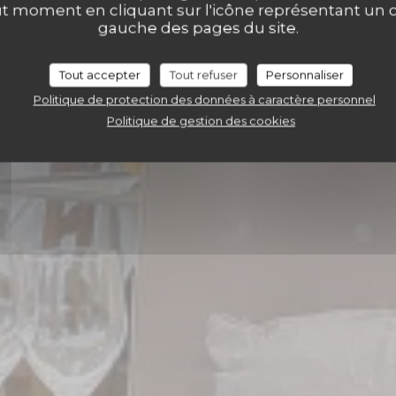
berge du Petit Mo
ut moment en cliquant sur l'icône représentant un 
gauche des pages du site.
Tout accepter
Tout refuser
Personnaliser
RÉSERVER
Politique de protection des données à caractère personnel
Politique de gestion des cookies