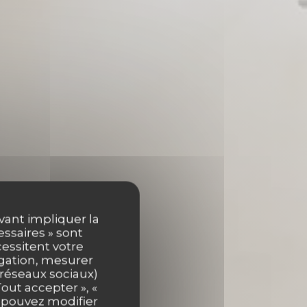
uvant impliquer la
essaires » sont
cessitent votre
igation, mesurer
s réseaux sociaux)
out accepter », «
E
s pouvez modifier