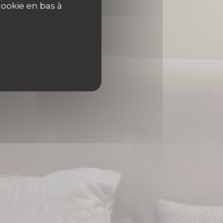
rin
cookie en bas à